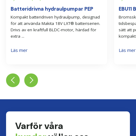
Batteridrivna hydraulpumpar PEP
EBU11 
Kompakt batteridriven hydraulpump, designad
Bromsski
för att använda Makita 18V LXT® batteriserien.
tidsbesp
Drivs av en kraftfull BLDC-motor, härdad för
sätt att
extra ...
kompakta
Läs mer
Läs mer
Varför våra