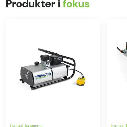
Produkter i
fokus
Skicka
Hydrauliska pumpar
Hydraulis