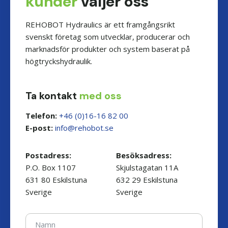
kunder
väljer oss
REHOBOT Hydraulics är ett framgångsrikt
svenskt företag som utvecklar, producerar och
marknadsför produkter och system baserat på
högtryckshydraulik.
Ta kontakt
med oss
Telefon:
+46 (0)16-16 82 00
E-post:
es.toboher@ofni
Postadress:
Besöksadress:
P.O. Box 1107
Skjulstagatan 11A
631 80 Eskilstuna
632 29 Eskilstuna
Sverige
Sverige