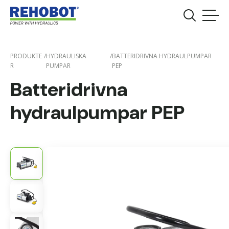
PRODUKTE
/
HYDRAULISKA
/
BATTERIDRIVNA HYDRAULPUMPAR
R
PUMPAR
PEP
Batteridrivna
hydraulpumpar PEP