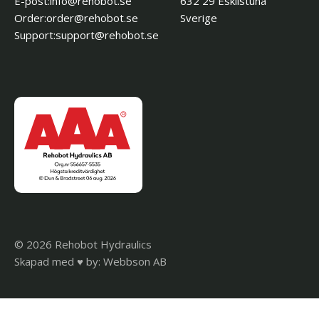
E-post:
es.toboher@ofni
632 29 Eskilstuna
Order:
es.toboher@redro
Sverige
Support:
es.toboher@troppus
© 2026 Rehobot Hydraulics
Skapad med
♥
by: Webbson AB