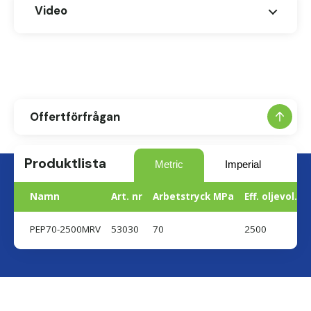
Datablad (DS65802_EN)
Video
Offertförfrågan
Produktlista
Metric
Imperial
Namn
Art. nr
Arbetstryck MPa
Eff. oljevol. c
PEP70-2500MRV
53030
70
2500
Land