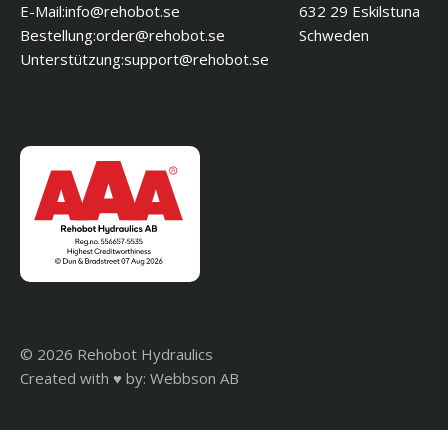
E-Mail:
es.toboher@ofni
632 29 Eskilstuna
Bestellung:
es.toboher@redro
Schweden
Unterstützung:
es.toboher@troppus
© 2026 Rehobot Hydraulics
Created with
♥
by: Webbson AB