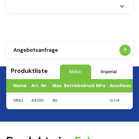
Maße und Funktionsbeschreibung (VR)
Maßzeichnung VR42
Angebotsanfrage
Produktliste
Metric
Imperial
Name
Art.-Nr.
Max. Betriebsdruck MPa
Anschluss
VR42
44500
80
G1/4