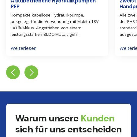
Akkubetriebene Hydraulikpumpen
Zweist
PEP
Handp
Kompakte kabellose Hydraulikpumpe,
Alle zwe
ausgelegt für die Verwendung mit Makita 18V
der PHS-
LXT®-Akkus. Angetrieben von einem
standar
leistungsstarken BLDC-Motor, geh...
ausgestat
Weiterlesen
Weiterl
Warum unsere
Kunden
sich für uns entscheiden